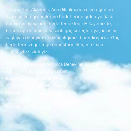
Avrupa Göç Akademi, Ana dili almanca olan eğitmen
kadrosu ile öğrencilerine hedeflerine giden yolda dil
bariyerini aşmalarını hedeflemektedir.Hikayemizde,
birçok öğrencimizin başarılı göç süreçleri yaşamasını
sağlayan deneyim ve uzmanlığımızı barındırıyoruz. Göç
hedeflerinizi gerçeğe dönüştürmek için uzman
ekibimizle sizinleyiz.
Anadili Almanca olan Alanında Deneyimli Eğitmenler
Konuşma Kulübü ve Etüt saatleri
Kayıtlı Dersler ile tekrar fırsatı
Örnek Nitelikte Hizmet Anlayışı
Disiplinli ve Özverili Çalışma Sistemi
%100 Öğrenci Memnuniyeti
Kanıtlanmış Başarı Oranı
BIZ KIMIZ?