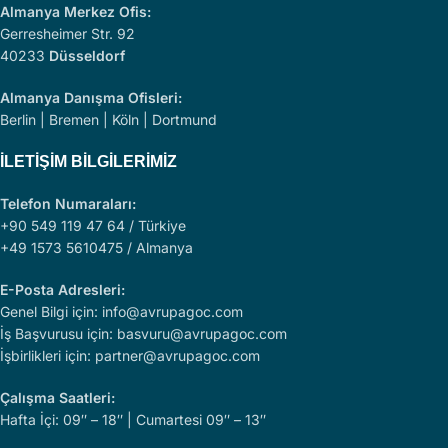
Almanya Merkez Ofis:
Gerresheimer Str. 92
40233
Düsseldorf
Almanya Danışma Ofisleri:
Berlin | Bremen | Köln | Dortmund
İLETIŞIM BILGILERIMIZ
Telefon Numaraları:
+90 549 119 47 64 / Türkiye
+49 1573 5610475 / Almanya
E-Posta Adresleri:
Genel Bilgi için: info@avrupagoc.com
İş Başvurusu için: basvuru@avrupagoc.com
İşbirlikleri için: partner@avrupagoc.com
Çalışma Saatleri:
Hafta İçi: 09″ – 18″ | Cumartesi 09″ – 13″