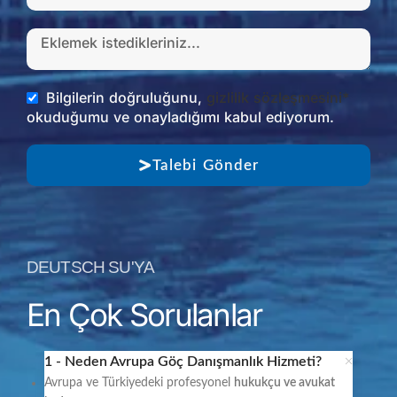
Bilgilerin doğruluğunu,
gizlilik sözleşmesini*
okuduğumu ve onayladığımı kabul ediyorum.
Talebi Gönder
DEUTSCH SU'YA
En Çok Sorulanlar
1 - Neden Avrupa Göç Danışmanlık Hizmeti?
Avrupa ve Türkiyedeki profesyonel
h
ukukçu ve avukat