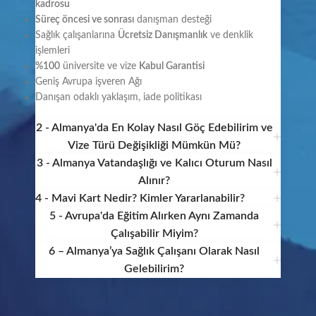
kadrosu
Süreç öncesi ve sonrası
danışman desteği
Sağlık çalışanlarına
Ücretsiz Danışmanlık
ve denklik
işlemleri
%100
üniversite ve vize
Kabul Garantisi
Geniş Avrupa işveren Ağı
Danışan odaklı yaklaşım, iade politikası
2 - Almanya'da En Kolay Nasıl Göç Edebilirim ve
Vize Türü Değişikliği Mümkün Mü?
3 - Almanya Vatandaşlığı ve Kalıcı Oturum Nasıl
Alınır?
4 - Mavi Kart Nedir? Kimler Yararlanabilir?
5 - Avrupa'da Eğitim Alırken Aynı Zamanda
Çalışabilir Miyim?
6 – Almanya’ya Sağlık Çalışanı Olarak Nasıl
Gelebilirim?
BIZ KIMIZ?