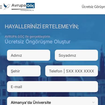
Ücretsiz Görüş
HAYALLERINIZI ERTELEMEYIN;
AVRUPA GÖÇ ile gerçekleştirin
Ücretsiz Öngörüşme Oluştur