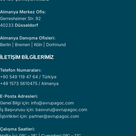
Almanya Merkez Ofis:
Gerresheimer Str. 92
40233
Düsseldorf
Almanya Danışma Ofisleri:
Berlin | Bremen | Köln | Dortmund
İLETIŞIM BILGILERIMIZ
Telefon Numaraları:
+90 549 119 47 64 / Türkiye
+49 1573 5610475 / Almanya
E-Posta Adresleri:
Genel Bilgi için: info@avrupagoc.com
İş Başvurusu için: basvuru@avrupagoc.com
İşbirlikleri için: partner@avrupagoc.com
Çalışma Saatleri:
Hafta İçi: 09″ – 18″ | Cumartesi 09″ – 13″