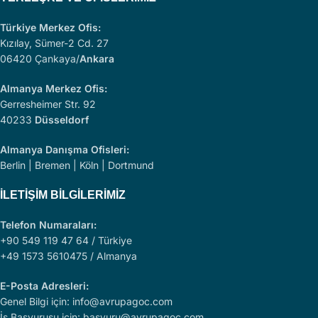
Türkiye Merkez Ofis:
Kızılay, Sümer-2 Cd. 27
06420 Çankaya/
Ankara
Almanya Merkez Ofis:
Gerresheimer Str. 92
40233
Düsseldorf
Almanya Danışma Ofisleri:
Berlin | Bremen | Köln | Dortmund
İLETIŞIM BILGILERIMIZ
Telefon Numaraları:
+90 549 119 47 64 / Türkiye
+49 1573 5610475 / Almanya
E-Posta Adresleri:
Genel Bilgi için: info@avrupagoc.com
İş Başvurusu için: basvuru@avrupagoc.com