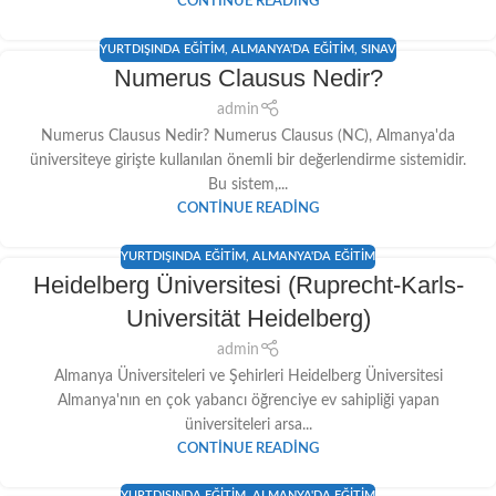
CONTINUE READING
YURTDIŞINDA EĞITIM
,
ALMANYA'DA EĞITIM
,
SINAV
Numerus Clausus Nedir?
admin
Numerus Clausus Nedir? Numerus Clausus (NC), Almanya'da
üniversiteye girişte kullanılan önemli bir değerlendirme sistemidir.
Bu sistem,...
CONTINUE READING
YURTDIŞINDA EĞITIM
,
ALMANYA'DA EĞITIM
Heidelberg Üniversitesi (Ruprecht-Karls-
Universität Heidelberg)
admin
Almanya Üniversiteleri ve Şehirleri Heidelberg Üniversitesi
Almanya'nın en çok yabancı öğrenciye ev sahipliği yapan
üniversiteleri arsa...
CONTINUE READING
YURTDIŞINDA EĞITIM
,
ALMANYA'DA EĞITIM