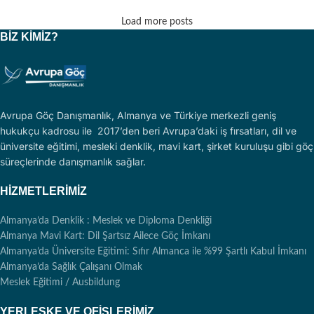
Load more posts
BIZ KIMIZ?
Avrupa Göç Danışmanlık, Almanya ve Türkiye merkezli geniş
hukukçu kadrosu ile 2017’den beri Avrupa’daki iş fırsatları, dil ve
üniversite eğitimi, mesleki denklik, mavi kart, şirket kuruluşu gibi göç
süreçlerinde danışmanlık sağlar.
HIZMETLERIMIZ
Almanya’da Denklik : Meslek ve Diploma Denkliği
Almanya Mavi Kart: Dil Şartsız Ailece Göç İmkanı
Almanya’da Üniversite Eğitimi: Sıfır Almanca ile %99 Şartlı Kabul İmkanı
Almanya’da Sağlık Çalışanı Olmak
Meslek Eğitimi / Ausbildung
YERLEŞKE VE OFISLERIMIZ