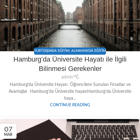
YURTDIŞINDA EĞITIM
,
ALMANYA'DA EĞITIM
Hamburg’da Üniversite Hayatı ile İlgili
Bilinmesi Gerekenler
admin
Hamburg’da Üniversite Hayatı: Öğrencilere Sunulan Fırsatlar ve
Avantajlar Hamburg'da Üniversite hayatıHamburg'da Üniversite
haya...
CONTINUE READING
07
MAR